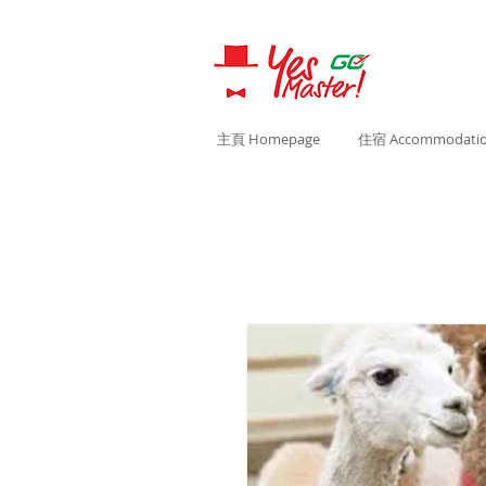
主頁 Homepage
住宿 Accommodati