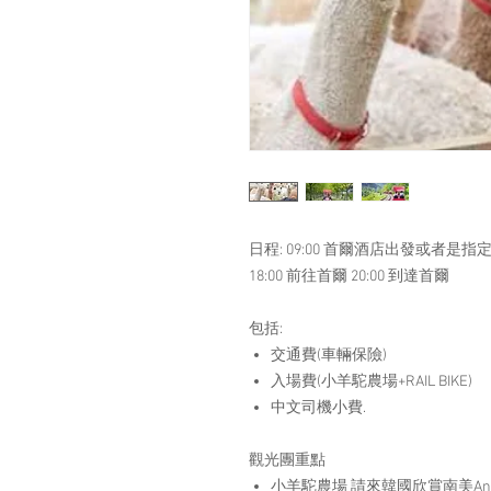
日程: 09:00 首爾酒店出發或者是指定場
18:00 前往首爾 20:00 到達首爾
包括:
交通費(車輛保險)
入場費(小羊駝農場+RAIL BIKE)
中文司機小費.
觀光團重點
小羊駝農場 請來韓國欣賞南美A