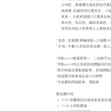
小羊駝，看看哪位朋友類似可愛
摸摸看~此處特別注重安全， 小
來來～ 大家來韓國🇰🇷看來
多白色、乳白色、咖啡系褐色、
管理在羊駝小世界裡人人都很幸
* 包含 - 交通費(車輛保險)+入場費(小
* 不包 - 午餐(小羊驼世界自费) +
*羊駝world每週星期一、二休館不出
*羊駝world內公演或其他體驗項目自
*雨天時提供電動接駁車，其他體驗
*租借嬰兒推車保証金5000韓幣
*可免費利用接駁車、電動車
觀光團行程
09:00 首爾酒店出發或者是指定
11:00 小羊駝農場