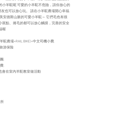
下不佔座位小童費
的小羊駝呢 可愛的小羊駝不危險，請你放心的
費名額)
下雨將照常出發
朋友也可以放心玩。 請在小羊駝農場開心幸福.
江村鐵路單車為4
自南美安德斯山脈的可愛小羊駝～ 它們毛色有很
用車情況，如要求
小斑點、捲毛的都可以放心觸摸，完善的安全
車，請在預訂報名
福喔
如遇上特殊情況如
路單車上車地點。
羊駝農場+RAIL BIKE)+中文司機小費.
行程景點及中午用
客人旅游保险
調配
如遇下雨，晨靜樹
不亮燈，將改為N 
團.
每位客人提供一張N
費.
場地或會因當天情
也會在室內羊駝教室做活動
位，如遇上有關情
凡參加韓國星程旅
品牌純天然「深層水」
戶外活動存在一定
接受旅行團所包括
根據本身的健康或
場所
不可抗力而出現事
﹑傷亡時，本公司