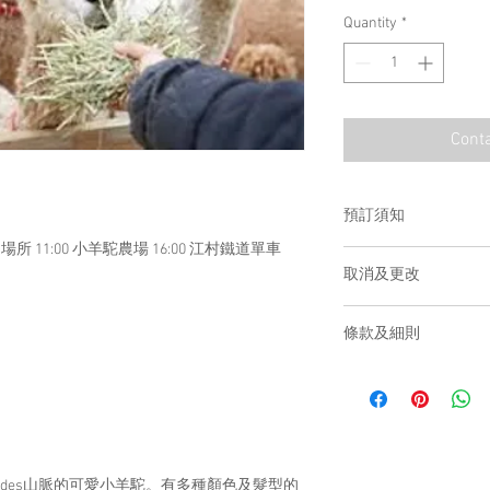
Quantity
*
Conta
預訂須知
所 11:00 小羊駝農場 16:00 江村鐵道單車
您的預訂將在
48
小時
取消及更改
請在付款後發送確認
enquiry@yesmaster.
己確認之訂單不能更
同），聯繫電話，聯
條款及細則
如果有任何查詢，請
28652122或+852 5
團費已經包含流利
膳、行程上所有門
KRW2000元飲品
4位以上成團，每團
收費準則為：3歲
ndes山脈的可愛小羊駝。有多種顏色及髮型的