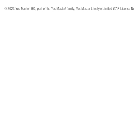
© 2023 Yes Master! GO, part of the Yes Master! family, Yes Master Lifestyle Limited (TAR License N