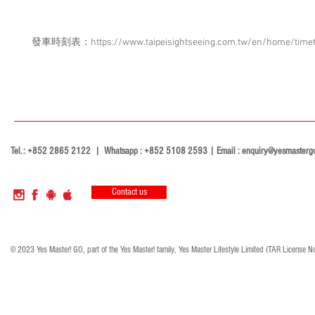
發車時刻表：https://www.taipeisightseeing.com.tw/en/home/timet
Tel.: +852 2865 2122 | Whatsapp : +852 5108 2593 | Email :
enquiry@yesmasterg
Contact us
© 2023 Yes Master! GO, part of the Yes Master! family, Yes Master Lifestyle Limited (TAR License N