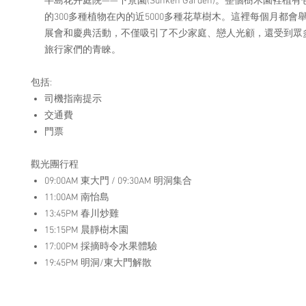
半島花卉庭院——下景園(Sunken Garden)。整個樹木園裡
的300多種植物在內的近5000多種花草樹木。這裡每個月都會
展會和慶典活動，不僅吸引了不少家庭、戀人光顧，還受到眾
旅行家們的青睞。
包括:
司機指南提示
交通費
門票
觀光團行程
09:00AM 東大門 / 09:30AM 明洞集合
11:00AM 南怡島
13:45PM 春川炒雞
15:15PM 晨靜樹木園
17:00PM 採摘時令水果體驗
19:45PM 明洞/東大門解散