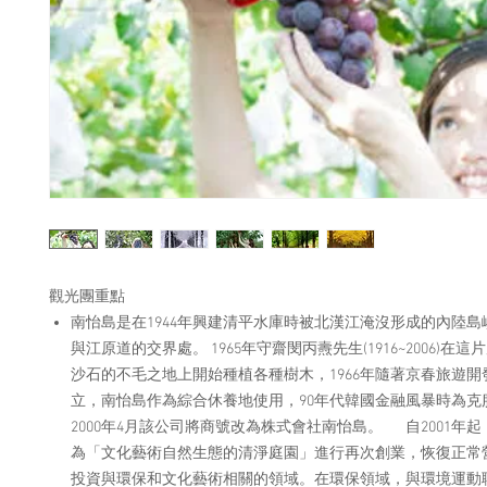
觀光團重點
南怡島是在1944年興建清平水庫時被北漢江淹沒形成的內陸
與江原道的交界處。 1965年守齋閔丙燾先生(1916~2006)在
沙石的不毛之地上開始種植各種樹木，1966年隨著京春旅遊
立，南怡島作為綜合休養地使用，90年代韓國金融風暴時為克
2000年4月該公司將商號改為株式會社南怡島。 自2001年
為「文化藝術自然生態的清淨庭園」進行再次創業，恢復正常
投資與環保和文化藝術相關的領域。在環保領域，與環境運動聯