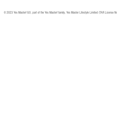
© 2023 Yes Master! GO, part of the Yes Master! family, Yes Master Lifestyle Limited (TAR License N