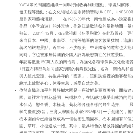
YWCA等民間團體組織一同舉行回收再利用運動、環境糾察隊
發工程等活動；在文化領域方面則持續贊助UNICEF、UNESC
層作家和藝術活動。 在1960~90年代，南怡島成為小說家
作品《冬季旅遊》的外景地，作為江邊歌謠祭的舉辦地而一舉
熟知。 2001年12月，KBS電視劇《冬季戀歌》在此取景後，
來自日本、中國、東南亞、台灣等地區的遊客數量猛增，這讓
著名的旅遊景點。近年來，不少歐美、中東國家的遊客也大批
同時，它也被旅居韓國的外國人評為最想前往的旅遊景區。
年訪客數量150萬人次的南怡島，為強化各種環保與文化藝術贊助
1日宣布轉型為如同國家形態的特殊觀光區，名為「南怡共和
與人彼此愛護、共生共存的「國家」，讓到訪這裡的遊客都能在
綠地上放鬆身心，休養生息，感受自然之美。
位於京畿道加平的晨靜樹木園是一座被鮮花覆蓋著的，面積達3
園。這裡常年鮮花盛開，松樹林立，在恬靜地享受山林浴的同
水仙花、鬱金香、木槿花、菊花等各種各樣的野生花卉。 
韓尚慶教授(音，三育大學園藝系)於1996年5月一手創建的，
樹木園如今已經發展成為一個藝術生態園林。樹木園裡有20個
園、草坪、小徑連成一體。其中，最具特色的是以韓國的錦繡