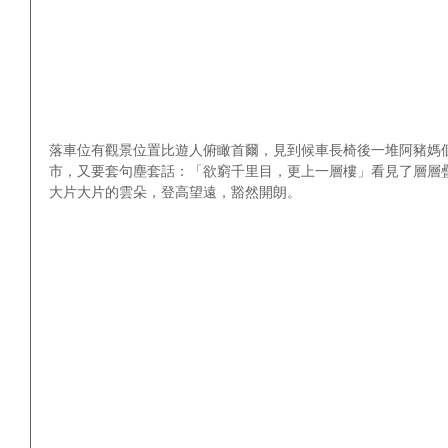
落車位有觀景位置比遊人俯瞰首爾，見到候車長椅後一堆阿豬媽個
市，又要套句塵套話：「欲窮千里目，更上一層樓」看見了層層
大片大片的雲朵，登高望遠，豁然開朗。 