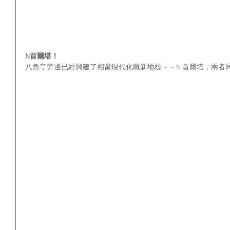
N首爾塔！
八角亭旁邊已經興建了相當現代化嘅新地標－－N 首爾塔，兩者