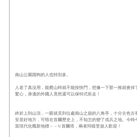
南山公園蹓狗的人也特別多。
人老了真沒用，能爬山時就不能按快門，想像一下那一推就會掉下
驚心，身邊的外國人竟然還可以保特式疾走！
終於上到山頂，一眼就見到位處南山之巔的八角亭，十分古色古香
安居好地方，可惜在首爾歷史上，不知怎的變了戎兵之地。今時
當現代化嘅新地標－－N 首爾塔，兩者同樣受遊人歡迎！