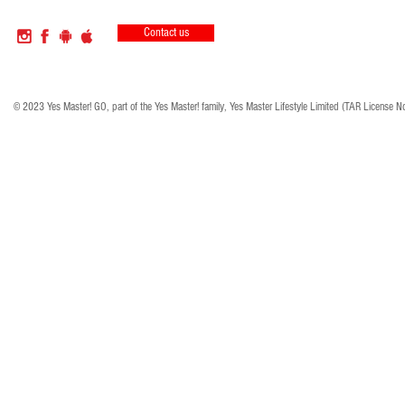
Contact us
© 2023 Yes Master! GO, part of the Yes Master! family, Yes Master Lifestyle Limited (TAR License N