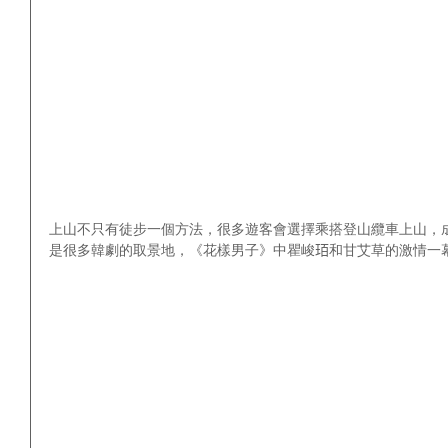
上山不只有徒步一個方法，很多遊客會選擇乘搭登山纜車上山，成人
是很多韓劇的取景地，《花樣男子》中瞿峻𤤿和甘艾草的激情一