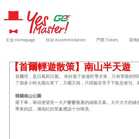
主頁 Homepage
住宿 Accommodation
門票 Tickets
當地旅
【首爾輕遊散策】南山半天遊
首爾塔，是日風和日麗。 幸好過了旅遊旺季才來，只有零散的阿
了個多小時太陽出來了，又曬又熱，只得躲在亭子下歇息會兒。
韓國南山公園
甫下車，舉頭便望見一大片鬱鬱蔥蔥的綠蔭天幕。大片大片的綠
季來的話，滿地紅的景象應該十分唯美。