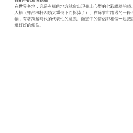
韓劇中的愛情鎖牆
在世界各地，凡是有橋的地方就會出現畫上心型的七彩繽紛的鎖
人橋（雖然欄杆因鎖太重倒下而拆掉了）、在蘇黎世路過的一條不
物，有著跨越時代的代表性的意義。熱戀中的情侶都相信一起把
遠好好的鎖住。 