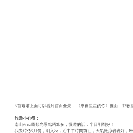
N首爾塔上面可以看到首而全景～ 《來自星星的你》裡面，都教
旅遊小心得：
南山Area嘅觀光景點唔算多，慢遊的話，半日剛剛好！
我去時係9月份，剛入秋，近中午時間前往，天氣微涼岩岩好，