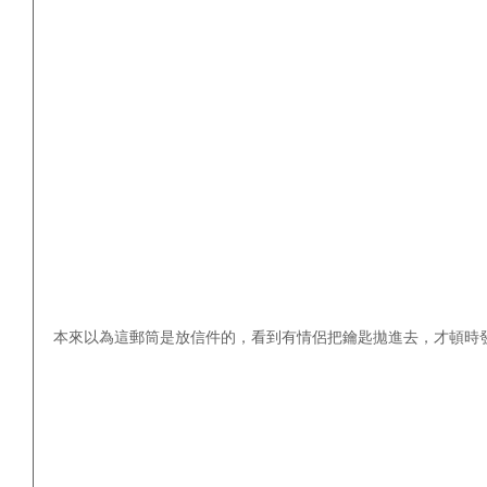
本來以為這郵筒是放信件的，看到有情侶把鑰匙拋進去，才頓時