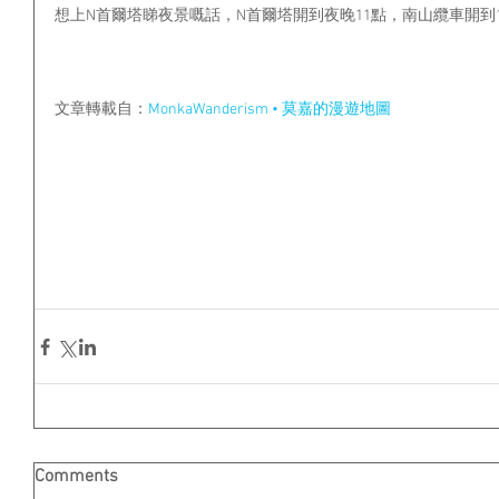
想上N首爾塔睇夜景嘅話，N首爾塔開到夜晚11點，南山纜車開到11
文章轉載自：
MonkaWanderism • 莫嘉的漫遊地圖
Comments