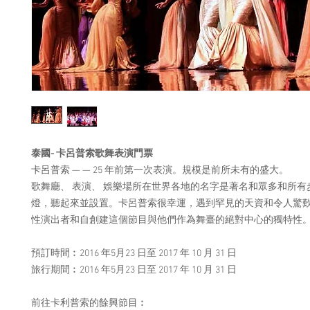
泰國- 卡呂普索歌舞表演門票
卡呂普索 — — 25 年前第一次表演。規模是前所未有的盛大。
歌舞廳、 表演、 娛樂場所在世界各地的名字是著名和眾多和所有
燈，聽起來並設置。卡呂普索很幸運，遇到罕見的天資和令人驚
性演出者和自創建這個節目與他們作為舞臺的絕對中心的獨特性
預訂時間︰2016 年5月23 日至 2017 年 10 月 31 日
旅行期間︰2016 年5月23 日至 2017 年 10 月 31 日
前往卡利普索的餘興節目︰