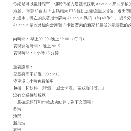
你總是可以坐計程車，但我們極力建議您採取 Asiatique 來回穿
秀麗、 寧靜和自由 ！去碼頭乘 BTS 輕軌是隆線至沙潘信。退出
到達水，轉左的跟著指示牌向 Asiatique 碼頭 （約 40 米）。後 5
Asiatique 按照路標向倉庫號 3-卡呂普索的新家和曼谷的最喜歡的
尚時間︰ 早上09: 30 -晚上22: 00 （每日）
表現開始時間︰ 晚上20:15
表現時間︰1 小時 15 分鐘
重要說明︰
兒童身高不超過 120 cms。
停車場 3 小時免費泊車
包括一杯飲料。(啤酒、 威士卡酒、 茶或咖啡等。.)
沒有交通接駁服務
一旦確認預訂和付款成功結算，為下文國籍︰
香港
澳門
新加坡
臺灣