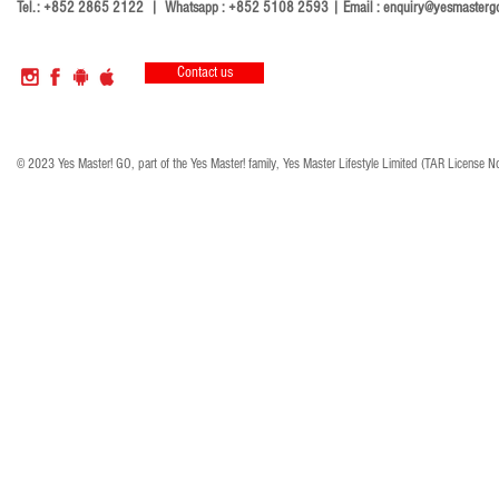
Tel.: +852 2865 2122 | Whatsapp : +852 5108 2593 | Email :
enquiry@yesmasterg
Contact us
© 2023 Yes Master! GO, part of the Yes Master! family, Yes Master Lifestyle Limited (TAR License N