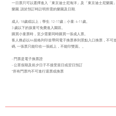
一日票只可以選擇進入「東京迪士尼海洋」及「東京迪士尼樂園
樂園, 請於預訂時註明所需的樂園及日期,
成人: 18歲或以上；學生: 12-17歲；小童: 4-11歲。
3 歲以下的孩童可免費進入園區。
購買小童票時，至少需要同時購買一張成人票。
客人務必以A4規格列印並帶同電子換票券到景點入口換票，不可
碼, 一張票只能印在一張紙上，不能印雙面。。
- 門票是電子換票證
- 公眾假期及前夕日子不接受當日或翌日預訂
*所有門票均不可進行退票或換票